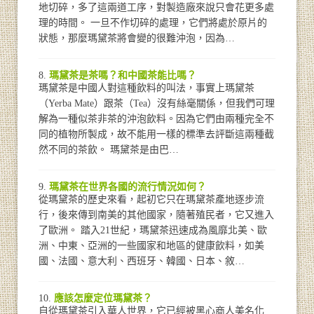
地切碎，多了這兩道工序，對製造廠來說只會花更多處
理的時間。 一旦不作切碎的處理，它們將處於原片的
狀態，那麼瑪黛茶將會變的很難沖泡，因為…
瑪黛茶是茶嗎？和中國茶能比嗎？
瑪黛茶是中國人對這種飲料的叫法，事實上瑪黛茶
（Yerba Mate）跟茶（Tea）沒有絲毫關係，但我們可理
解為一種似茶非茶的沖泡飲料。因為它們由兩種完全不
同的植物所製成，故不能用一樣的標準去評斷這兩種截
然不同的茶飲。 瑪黛茶是由巴…
瑪黛茶在世界各國的流行情況如何？
從瑪黛茶的歷史來看，起初它只在瑪黛茶產地逐步流
行，後來傳到南美的其他國家，隨著殖民者，它又進入
了歐洲。 踏入21世紀，瑪黛茶迅速成為風靡北美、歐
洲、中東、亞洲的一些國家和地區的健康飲料，如美
國、法國、意大利、西班牙、韓國、日本、敘…
應該怎麼定位瑪黛茶？
自從瑪黛茶引入華人世界，它已經被黑心商人美名化