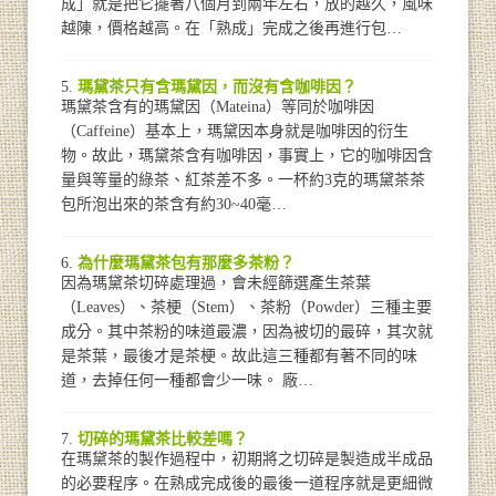
成」就是把它擺著八個月到兩年左右，放的越久，風味
越陳，價格越高。在「熟成」完成之後再進行包…
瑪黛茶只有含瑪黛因，而沒有含咖啡因？
瑪黛茶含有的瑪黛因（Mateina）等同於咖啡因
（Caffeine）基本上，瑪黛因本身就是咖啡因的衍生
物。故此，瑪黛茶含有咖啡因，事實上，它的咖啡因含
量與等量的綠茶、紅茶差不多。一杯約3克的瑪黛茶茶
包所泡出來的茶含有約30~40毫…
為什麼瑪黛茶包有那麼多茶粉？
因為瑪黛茶切碎處理過，會未經篩選產生茶葉
（Leaves）、茶梗（Stem）、茶粉（Powder）三種主要
成分。其中茶粉的味道最濃，因為被切的最碎，其次就
是茶葉，最後才是茶梗。故此這三種都有著不同的味
道，去掉任何一種都會少一味。 廠…
切碎的瑪黛茶比較差嗎？
在瑪黛茶的製作過程中，初期將之切碎是製造成半成品
的必要程序。在熟成完成後的最後一道程序就是更細微