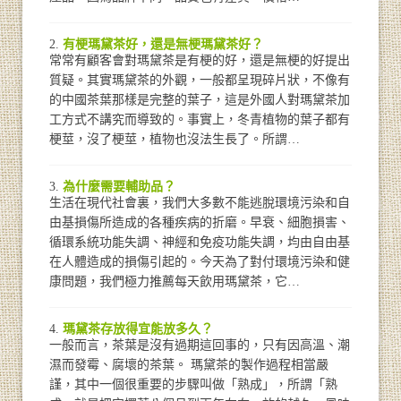
有梗瑪黛茶好，還是無梗瑪黛茶好？
常常有顧客會對瑪黛茶是有梗的好，還是無梗的好提出
質疑。其實瑪黛茶的外觀，一般都呈現碎片狀，不像有
的中國茶葉那樣是完整的葉子，這是外國人對瑪黛茶加
工方式不講究而導致的。事實上，冬青植物的葉子都有
梗莖，沒了梗莖，植物也沒法生長了。所謂…
為什麼需要輔助品？
生活在現代社會裏，我們大多數不能逃脫環境污染和自
由基損傷所造成的各種疾病的折磨。早衰、細胞損害、
循環系統功能失調、神經和免疫功能失調，均由自由基
在人體造成的損傷引起的。今天為了對付環境污染和健
康問題，我們極力推薦每天飲用瑪黛茶，它…
瑪黛茶存放得宜能放多久？
一般而言，茶葉是沒有過期這回事的，只有因高溫、潮
濕而發霉、腐壞的茶葉。 瑪黛茶的製作過程相當嚴
謹，其中一個很重要的步驟叫做「熟成」，所謂「熟