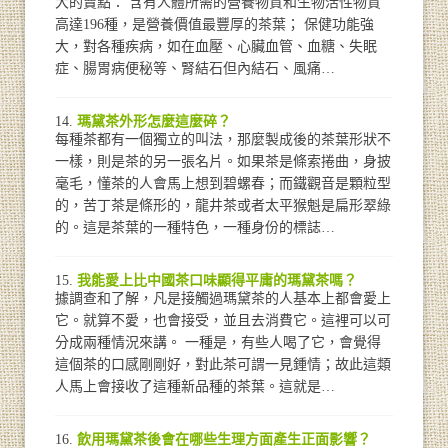
大的賣點： 含有人體所需的營養物質和生物活性物質
高達196種，是營養價值最豐厚的茶葉； 保健功能強
大，對各種疾病，如在血壓、心臟血管、血糖、失眠
症、腸胃病便秘等、腎結石但內結石、風痛…
瑪黛茶外形怎麼這麼碎？
每種茶都有一個獨立的叫法，那麼製成後的茶葉形狀不
一樣，則是茶的另一張名片。如果茶是條索捲曲，身披
毫毛，懂茶的人會馬上想到碧螺春；而鐵觀音是顆粒型
的，苦丁茶是條形的，龍井茶或者太平猴魁是扁形翠綠
的。這是茶葉的一種特色，一種身份的標誌…
我能愛上比中國茶口味顯得平庸的瑪黛茶嗎？
據調查和了解，凡是接觸過瑪黛茶的人基本上都會愛上
它。就算不愛，也會接受，並且去消費它。這裡可以可
分成兩種情況來講。 一種是，有些人喝了它，會覺得
這個茶的口感剛剛好，對此茶可謂一見鍾情；故此這類
人馬上會接收了這種新品種的茶葉。這就是…
飲用瑪黛茶後會在哪些生理方面產生正面影響？