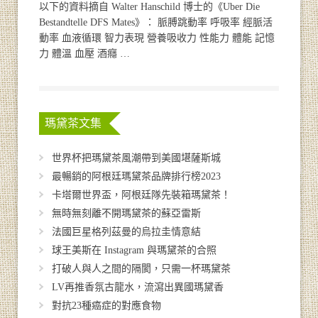
以下的資料摘自 Walter Hanschild 博士的《Uber Die
Bestandtelle DFS Mates》： 脈膊跳動率 呼吸率 經脈活
動率 血液循環 智力表現 營養吸收力 性能力 體能 記憶
力 體溫 血壓 酒癮 …
瑪黛茶文集
世界杯把瑪黛茶風潮帶到美國堪薩斯城
最暢銷的阿根廷瑪黛茶品牌排行榜2023
卡塔爾世界盃，阿根廷隊先裝箱瑪黛茶！
無時無刻離不開瑪黛茶的蘇亞雷斯
法國巨星格列茲曼的烏拉圭情意結
球王美斯在 Instagram 與瑪黛茶的合照
打破人與人之間的隔閡，只需一杯瑪黛茶
LV再推香氛古龍水，流瀉出異國瑪黛香
對抗23種癌症的對應食物