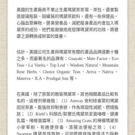
美國的生產廠商不單止生產瑪黛茶茶葉、茶包，還會製
造玻璃瓶裝、鋁罐裝的瑪黛茶飲料，還有一些保健品、
心腦血管藥物、健美營養品、減肥瘦身產品均會加入瑪
黛茶的成份，他們能徹徹底底發揮瑪黛茶的功效，將健
康之源轉換成財富的堡壘。
估計，美國公司生產與瑪黛茶有關的產品品牌達數十種
之多，而最著名的品牌有：Guayaki、Mate Factor、Eco
Teas、La Vuelta、Top Leaf、Wisdom Natural、Mountain
Rose Herbs、Choice Organic Teas、Aviva、Nativa、
Materva、JLA、Prodigal Sun 等。
在美國，除了原葉的散裝瑪黛茶，其他相關產品比較有
名的，這裡列舉幾個：（1）Amway 安利紐崔萊的瑪黛
因兒茶素，能強效抑制食欲，作為頑固性減肥、燃燒脂
肪；（2）Kiehl’s 科顏氏/契爾氏瑪黛茶潔面啫喱、健膚
乳霜、啫喱面霜等；（3）Amazing Grass 的檸檬瑪黛茶
小麥草粉，有通便排毒、清腸治便秘之效；（4）
Swanson 瑪黛茶提取物，可抗嗜睡增強激情活力與動