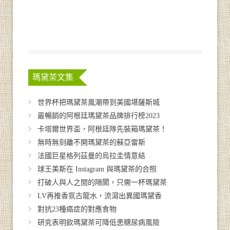
瑪黛茶文集
世界杯把瑪黛茶風潮帶到美國堪薩斯城
最暢銷的阿根廷瑪黛茶品牌排行榜2023
卡塔爾世界盃，阿根廷隊先裝箱瑪黛茶！
無時無刻離不開瑪黛茶的蘇亞雷斯
法國巨星格列茲曼的烏拉圭情意結
球王美斯在 Instagram 與瑪黛茶的合照
打破人與人之間的隔閡，只需一杯瑪黛茶
LV再推香氛古龍水，流瀉出異國瑪黛香
對抗23種癌症的對應食物
研究表明飲瑪黛茶可降低患糖尿病風險