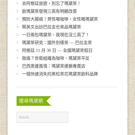
去阿根廷旅遊，別忘了瑪黛茶！
飲瑪黛茶發現三高有明顯改善
預防大腸癌！男性喝咖啡，女性喝瑪黛茶
蔡英文出訪巴拉圭也來品瑪黛茶
一日兩包瑪黛茶，我現在沒三高了！
瑪黛茶研究：國外別樣茶 — 巴拉圭茶
阿根廷 11 月 30 日 — 全國瑪黛茶假日
致癌？世衛組織為咖啡、瑪黛茶平反
巴西奧運風情：瑪黛茶連鎖專賣店
一個快速消失的黑松茶花瑪黛茶飲料品牌
搜尋瑪黛網