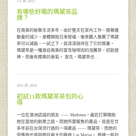
1 6 月, 2015
有哪些好喝的瑪黛茶品
牌？
在南美的秘魯生活多年，由於整天在室內工作，隨著運
動量的減少，身體開始日漸發福，後來聽人推薦了瑪黛
茶可以減脂，一試之下，就深深徜徉在了它的懷裏。
瑪黛茶是一種源自南美的富含咖啡因的泡騰茶，初飲提
神，而後有煙熏的香氣。 首先，瑪黛茶也…
28 6 月, 2014
初試11款瑪黛茶茶包的心
得
一位在澳洲認識的朋友 —— Madonna，最近打算開始
她在當地的創業之路。而她所要販售的產品，就是在廿
多年前在台灣流行過的一項產品 —— 瑪黛茶，而她的
供應商也是阿根廷最大的廠商 Las Marias。 根據一般坊