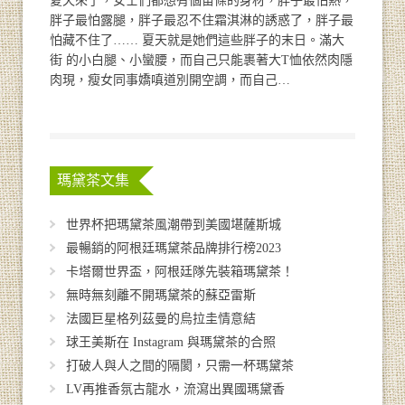
夏天來了，女士們都想有個苗條的身材，胖子最怕熱，
胖子最怕露腿，胖子最忍不住霜淇淋的誘惑了，胖子最
怕藏不住了…… 夏天就是她們這些胖子的末日。滿大
街 的小白腿、小蠻腰，而自己只能裹著大T恤依然肉隱
肉現，瘦女同事嬌嗔道別開空調，而自己…
瑪黛茶文集
世界杯把瑪黛茶風潮帶到美國堪薩斯城
最暢銷的阿根廷瑪黛茶品牌排行榜2023
卡塔爾世界盃，阿根廷隊先裝箱瑪黛茶！
無時無刻離不開瑪黛茶的蘇亞雷斯
法國巨星格列茲曼的烏拉圭情意結
球王美斯在 Instagram 與瑪黛茶的合照
打破人與人之間的隔閡，只需一杯瑪黛茶
LV再推香氛古龍水，流瀉出異國瑪黛香