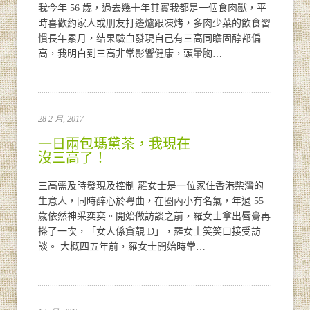
我今年 56 歲，過去幾十年其實我都是一個食肉獸，平
時喜歡約家人或朋友打邊爐跟凍烤，多肉少菜的飲食習
慣長年累月，结果驗血發現自己有三高同瞻固醇都偏
高，我明白到三高非常影響健康，頭暈胸…
28 2 月, 2017
一日兩包瑪黛茶，我現在
沒三高了！
三高需及時發現及控制 羅女士是一位家住香港柴灣的
生意人，同時醉心於粤曲，在圈內小有名氣，年過 55
歲依然神采奕奕。開始做訪談之前，羅女士拿出唇膏再
搽了一次，「女人係貪靚 D」，羅女士笑笑口接受訪
談。 大概四五年前，羅女士開始時常…