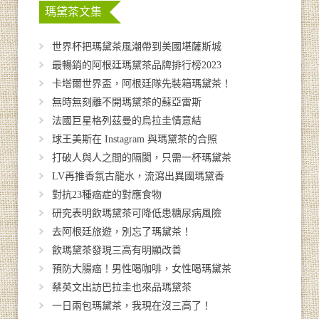
瑪黛茶文集
世界杯把瑪黛茶風潮帶到美國堪薩斯城
最暢銷的阿根廷瑪黛茶品牌排行榜2023
卡塔爾世界盃，阿根廷隊先裝箱瑪黛茶！
無時無刻離不開瑪黛茶的蘇亞雷斯
法國巨星格列茲曼的烏拉圭情意結
球王美斯在 Instagram 與瑪黛茶的合照
打破人與人之間的隔閡，只需一杯瑪黛茶
LV再推香氛古龍水，流瀉出異國瑪黛香
對抗23種癌症的對應食物
研究表明飲瑪黛茶可降低患糖尿病風險
去阿根廷旅遊，別忘了瑪黛茶！
飲瑪黛茶發現三高有明顯改善
預防大腸癌！男性喝咖啡，女性喝瑪黛茶
蔡英文出訪巴拉圭也來品瑪黛茶
一日兩包瑪黛茶，我現在沒三高了！