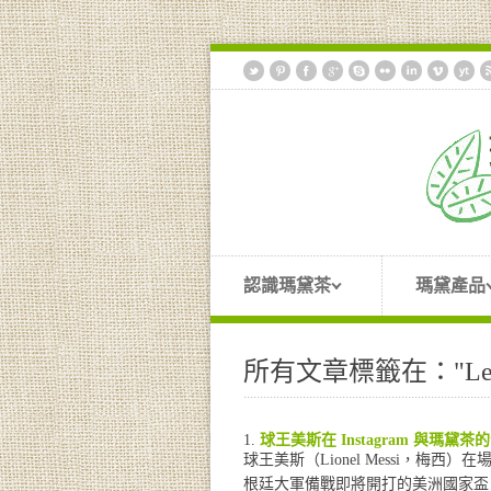
認識瑪黛茶
瑪黛產品
所有文章標籤在："Leo 
球王美斯在 Instagram 與瑪黛茶
球王美斯（Lionel Messi，
根廷大軍備戰即將開打的美洲國家盃，一