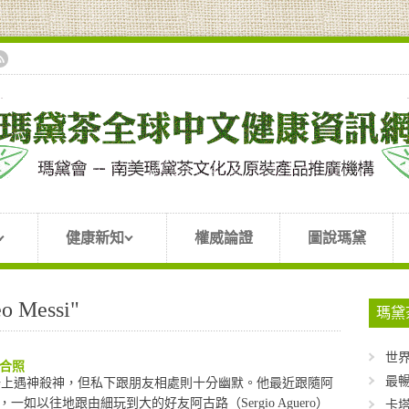
健康新知
權威論證
圖說瑪黛
Messi"
瑪黛
世
的合照
最暢
梅西）在場上遇神殺神，但私下跟朋友相處則十分幽默。他最近跟隨阿
如以往地跟由細玩到大的好友阿古路（Sergio Aguero）
卡