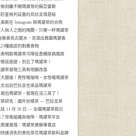
時無刻離不開瑪黛茶的蘇亞雷斯
國巨星格列茲曼的烏拉圭情意結
美斯在 Instagram 與瑪黛茶的合照
破人與人之間的隔閡，只需一杯瑪黛茶
V再推香氛古龍水，流瀉出異國瑪黛香
23種癌症的對應食物
究表明飲瑪黛茶可降低患糖尿病風險
阿根廷旅遊，別忘了瑪黛茶！
瑪黛茶發現三高有明顯改善
防大腸癌！男性喝咖啡，女性喝瑪黛茶
英文出訪巴拉圭也來品瑪黛茶
日兩包瑪黛茶，我現在沒三高了！
茶研究：國外別樣茶 — 巴拉圭茶
廷 11 月 30 日 — 全國瑪黛茶假日
癌？世衛組織為咖啡、瑪黛茶平反
西奧運風情：瑪黛茶連鎖專賣店
個快速消失的黑松茶花瑪黛茶飲料品牌