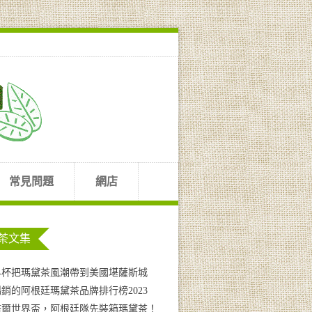
常見問題
網店
茶文集
界杯把瑪黛茶風潮帶到美國堪薩斯城
銷的阿根廷瑪黛茶品牌排行榜2023
塔爾世界盃，阿根廷隊先裝箱瑪黛茶！