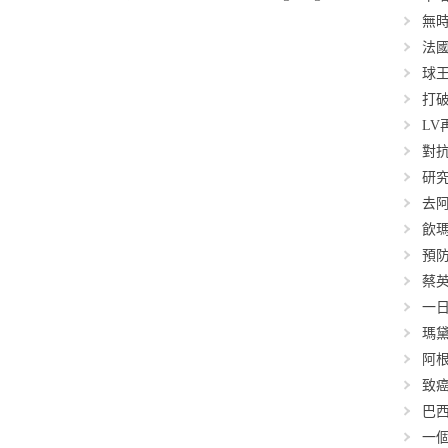
無
法
球王
打
L
對抗
研
去
飲
預
蔡
一
瑪黛
阿根
致
巴
一