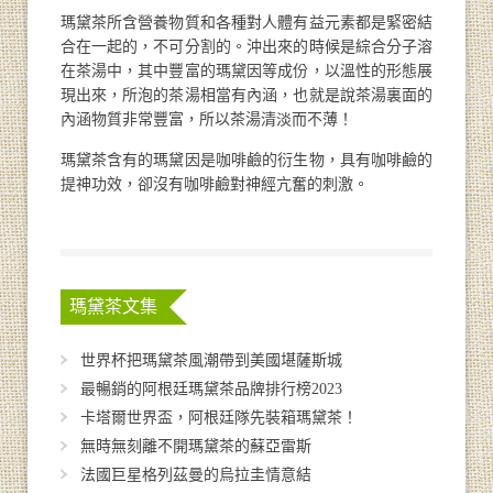
瑪黛茶所含營養物質和各種對人體有益元素都是緊密結
合在一起的，不可分割的。沖出來的時候是綜合分子溶
在茶湯中，其中豐富的瑪黛因等成份，以溫性的形態展
現出來，所泡的茶湯相當有內涵，也就是說茶湯裏面的
內涵物質非常豐富，所以茶湯清淡而不薄！
瑪黛茶含有的瑪黛因是咖啡鹼的衍生物，具有咖啡鹼的
提神功效，卻沒有咖啡鹼對神經亢奮的刺激。
瑪黛茶文集
世界杯把瑪黛茶風潮帶到美國堪薩斯城
最暢銷的阿根廷瑪黛茶品牌排行榜2023
卡塔爾世界盃，阿根廷隊先裝箱瑪黛茶！
無時無刻離不開瑪黛茶的蘇亞雷斯
法國巨星格列茲曼的烏拉圭情意結