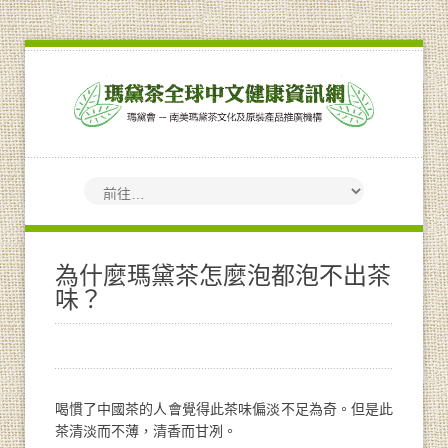
為什麼瑪黛茶怎麼泡都泡不出茶
味？
喝慣了中國茶的人會覺得此茶味偏淡不足為奇。但是此
茶清淡而不薄，清香而甘冽。