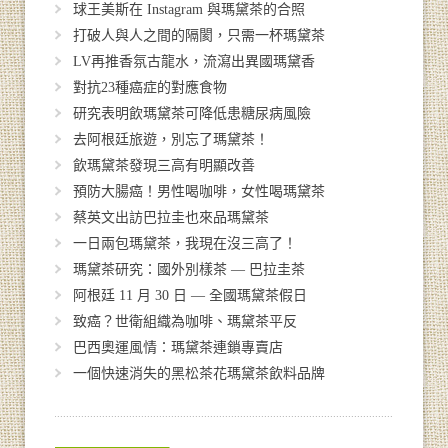
球王美斯在 Instagram 與瑪黛茶的合照
打破人與人之間的隔閡，只需一杯瑪黛茶
LV再推香氛古龍水，流瀉出異國瑪黛香
對抗23種癌症的對應食物
研究表明飲瑪黛茶可降低患糖尿病風險
去阿根廷旅遊，別忘了瑪黛茶！
飲瑪黛茶發現三高有明顯改善
預防大腸癌！男性喝咖啡，女性喝瑪黛茶
蔡英文出訪巴拉圭也來品瑪黛茶
一日兩包瑪黛茶，我現在沒三高了！
瑪黛茶研究：國外別樣茶 — 巴拉圭茶
阿根廷 11 月 30 日 — 全國瑪黛茶假日
致癌？世衛組織為咖啡、瑪黛茶平反
巴西奧運風情：瑪黛茶連鎖專賣店
一個快速消失的黑松茶花瑪黛茶飲料品牌