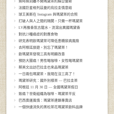
無時無刻離不開瑪黛茶的蘇亞雷斯
法國巨星格列茲曼的烏拉圭情意結
球王美斯在 Instagram 與瑪黛茶的合照
打破人與人之間的隔閡，只需一杯瑪黛茶
LV再推香氛古龍水，流瀉出異國瑪黛香
對抗23種癌症的對應食物
研究表明飲瑪黛茶可降低患糖尿病風險
去阿根廷旅遊，別忘了瑪黛茶！
飲瑪黛茶發現三高有明顯改善
預防大腸癌！男性喝咖啡，女性喝瑪黛茶
蔡英文出訪巴拉圭也來品瑪黛茶
一日兩包瑪黛茶，我現在沒三高了！
瑪黛茶研究：國外別樣茶 — 巴拉圭茶
阿根廷 11 月 30 日 — 全國瑪黛茶假日
致癌？世衛組織為咖啡、瑪黛茶平反
巴西奧運風情：瑪黛茶連鎖專賣店
一個快速消失的黑松茶花瑪黛茶飲料品牌