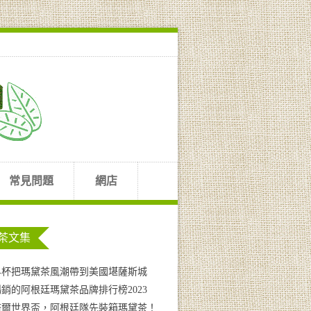
常見問題
網店
茶文集
界杯把瑪黛茶風潮帶到美國堪薩斯城
銷的阿根廷瑪黛茶品牌排行榜2023
塔爾世界盃，阿根廷隊先裝箱瑪黛茶！