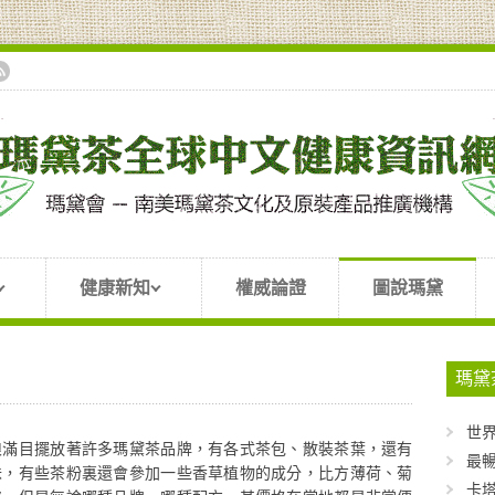
健康新知
權威論證
圖說瑪黛
瑪黛
世
琅滿目擺放著許多瑪黛茶品牌，有各式茶包、散裝茶葉，還有
最暢
味，有些茶粉裏還會參加一些香草植物的成分，比方薄荷、菊
卡