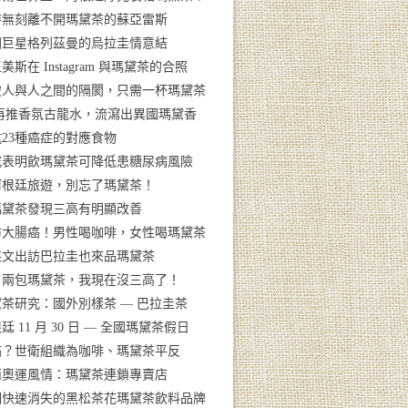
時無刻離不開瑪黛茶的蘇亞雷斯
國巨星格列茲曼的烏拉圭情意結
美斯在 Instagram 與瑪黛茶的合照
破人與人之間的隔閡，只需一杯瑪黛茶
V再推香氛古龍水，流瀉出異國瑪黛香
23種癌症的對應食物
究表明飲瑪黛茶可降低患糖尿病風險
阿根廷旅遊，別忘了瑪黛茶！
瑪黛茶發現三高有明顯改善
防大腸癌！男性喝咖啡，女性喝瑪黛茶
英文出訪巴拉圭也來品瑪黛茶
日兩包瑪黛茶，我現在沒三高了！
茶研究：國外別樣茶 — 巴拉圭茶
廷 11 月 30 日 — 全國瑪黛茶假日
癌？世衛組織為咖啡、瑪黛茶平反
西奧運風情：瑪黛茶連鎖專賣店
個快速消失的黑松茶花瑪黛茶飲料品牌