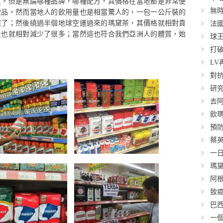
皮。但是無論哪種品牌，哪種配方，其價格在當地都是非常便
無
飲品。然而當地人的飲用量也是相當驚人的，一包一公斤裝的
完了；然後繞過半個地球空運過來的瑪黛茶，其價格就相對貴
法
量也就相對減少了很多；當然這也符合我們亞洲人的體質，始
球王
打
L
對抗
研
去
飲
預
蔡
一
瑪黛
阿根
致
巴
一