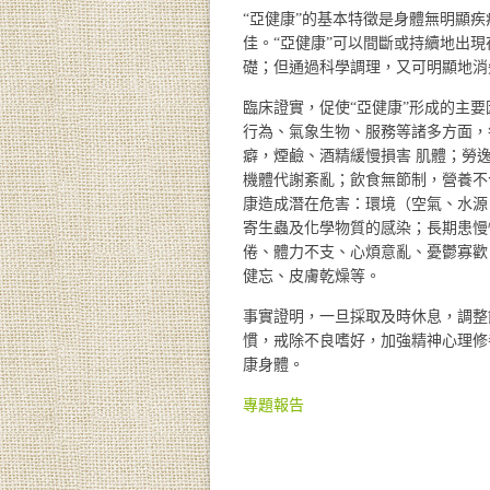
“亞健康”的基本特徵是身體無明顯
佳。“亞健康”可以間斷或持續地出
礎；但通過科學調理，又可明顯地消
臨床證實，促使“亞健康”形成的主
行為、氣象生物、服務等諸多方面，
癖，煙鹼、酒精緩慢損害 肌體；勞
機體代謝紊亂；飲食無節制，營養不
康造成潛在危害：環境（空氣、水源
寄生蟲及化學物質的感染；長期患慢
倦、體力不支、心煩意亂、憂鬱寡歡
健忘、皮膚乾燥等。
事實證明，一旦採取及時休息，調整
慣，戒除不良嗜好，加強精神心理修
康身體。
專題報告