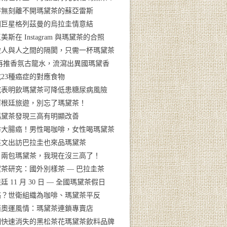
時無刻離不開瑪黛茶的蘇亞雷斯
國巨星格列茲曼的烏拉圭情意結
美斯在 Instagram 與瑪黛茶的合照
破人與人之間的隔閡，只需一杯瑪黛茶
V再推香氛古龍水，流瀉出異國瑪黛香
23種癌症的對應食物
究表明飲瑪黛茶可降低患糖尿病風險
阿根廷旅遊，別忘了瑪黛茶！
瑪黛茶發現三高有明顯改善
防大腸癌！男性喝咖啡，女性喝瑪黛茶
英文出訪巴拉圭也來品瑪黛茶
日兩包瑪黛茶，我現在沒三高了！
茶研究：國外別樣茶 — 巴拉圭茶
廷 11 月 30 日 — 全國瑪黛茶假日
癌？世衛組織為咖啡、瑪黛茶平反
西奧運風情：瑪黛茶連鎖專賣店
個快速消失的黑松茶花瑪黛茶飲料品牌