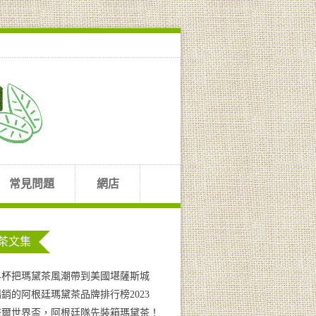
常見問題
網店
茶文集
界杯把瑪黛茶風潮帶到美國堪薩斯城
銷的阿根廷瑪黛茶品牌排行榜2023
塔爾世界盃，阿根廷隊先裝箱瑪黛茶！