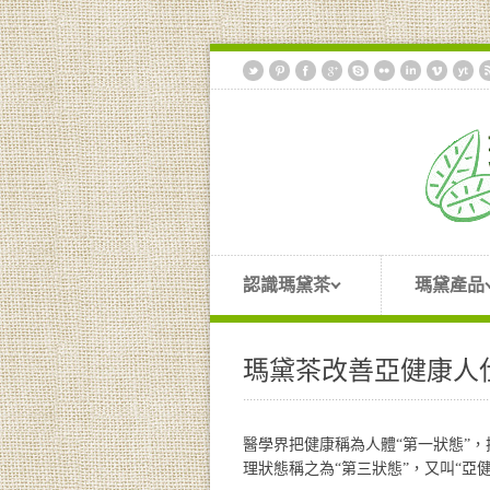
認識瑪黛茶
瑪黛產品
瑪黛茶改善亞健康人
醫學界把健康稱為人體“第一狀態”，
理狀態稱之為“第三狀態”，又叫“亞健