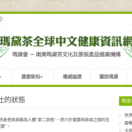
健康新知
權威論證
圖說瑪黛
仕的狀態
瑪黛
世
把身患疾病稱為人體“第二狀態”，把介於健康與疾病之間的生
最暢
康”。
卡