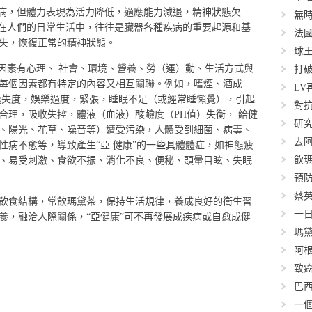
疾病，但體力表現為活力降低，適應能力減退，精神狀態欠
無
現在人們的日常生活中，往往是臟器各種疾病的重要起源和基
法
失，恢復正常的精神狀態。
球王
要因素有心理、 社會、環境、營養、勞（運）動、生活方式與
打
每個因素都有特定的內容又相互關聯。例如，嗜煙、酒成
L
逸失度，娛樂過度，緊張，睡眠不足（或經常睡懶覺），引起
對抗
合理，吸收失控，體液（血液）酸鹼度（PH值）失衡， 給健
研
、陽光、花草、噪音等）遭受污染，人體受到細菌、病毒、
去
性病不愈等，導致產生“亞 健康”的一些具體體症，如神態疲
飲
、易受刺激、食欲不振、消化不良、便秘、頭暈目眩、失眠
預
蔡
飲食結構，常飲瑪黛茶，保持生活規律，養成良好的衛生習
一
養，融洽人際關係，“亞健康”可不再發展成疾病或自愈成健
瑪黛
阿根
致
巴
一