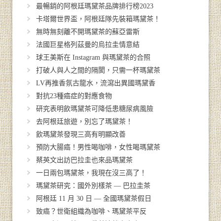
最暢銷的阿根廷瑪黛茶品牌排行榜2023
卡塔爾世界盃，阿根廷隊先裝箱瑪黛茶！
無時無刻離不開瑪黛茶的蘇亞雷斯
法國巨星格列茲曼的烏拉圭情意結
球王美斯在 Instagram 與瑪黛茶的合照
打破人與人之間的隔閡，只需一杯瑪黛茶
LV再推香氛古龍水，流瀉出異國瑪黛香
對抗23種癌症的對應食物
研究表明飲瑪黛茶可降低患糖尿病風險
去阿根廷旅遊，別忘了瑪黛茶！
飲瑪黛茶發現三高有明顯改善
預防大腸癌！男性喝咖啡，女性喝瑪黛茶
蔡英文出訪巴拉圭也來品瑪黛茶
一日兩包瑪黛茶，我現在沒三高了！
瑪黛茶研究：國外別樣茶 — 巴拉圭茶
阿根廷 11 月 30 日 — 全國瑪黛茶假日
致癌？世衛組織為咖啡、瑪黛茶平反