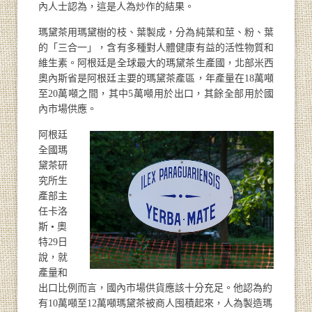
內人士認為，這是人為炒作的結果。
瑪黛茶用瑪黛樹的枝、葉製成，分為純葉和莖、粉、葉
的「三合一」，含有多種對人體健康有益的活性物質和
維生素。阿根廷是全球最大的瑪黛茶生產國，北部米西
奧內斯省是阿根廷主要的瑪黛茶產區，年產量在18萬噸
至20萬噸之間，其中5萬噸用於出口，其餘全部用於國
內市場供應。
阿根廷
全國瑪
黛茶研
究所生
產部主
任卡洛
斯 • 奧
特29日
說，就
產量和
出口比例而言，國內市場供貨應該十分充足。他認為約
有10萬噸至12萬噸瑪黛茶被商人囤積起來，人為製造瑪