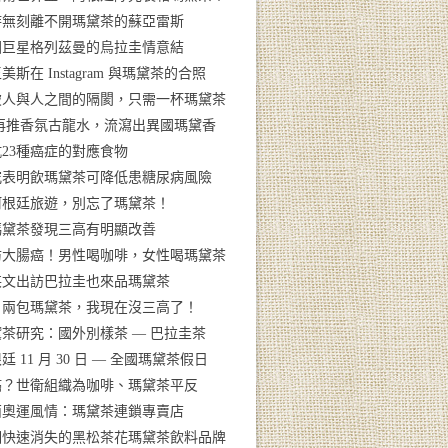
時無刻離不開瑪黛茶的蘇亞雷斯
國巨星格列茲曼的烏拉圭情意結
美斯在 Instagram 與瑪黛茶的合照
破人與人之間的隔閡，只需一杯瑪黛茶
V再推香氛古龍水，流瀉出異國瑪黛香
23種癌症的對應食物
究表明飲瑪黛茶可降低患糖尿病風險
阿根廷旅遊，別忘了瑪黛茶！
瑪黛茶發現三高有明顯改善
防大腸癌！男性喝咖啡，女性喝瑪黛茶
英文出訪巴拉圭也來品瑪黛茶
日兩包瑪黛茶，我現在沒三高了！
茶研究：國外別樣茶 — 巴拉圭茶
廷 11 月 30 日 — 全國瑪黛茶假日
癌？世衛組織為咖啡、瑪黛茶平反
西奧運風情：瑪黛茶連鎖專賣店
個快速消失的黑松茶花瑪黛茶飲料品牌