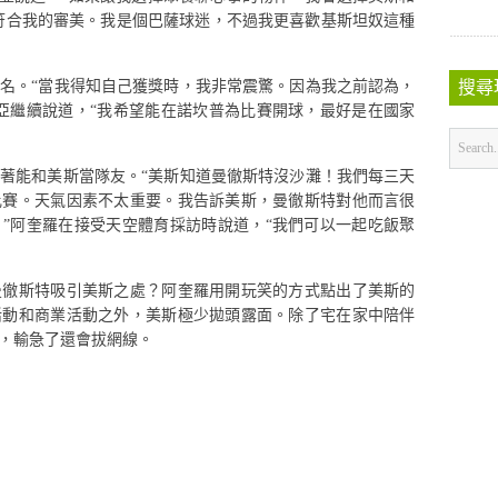
符合我的審美。我是個巴薩球迷，不過我更喜歡基斯坦奴這種
名。“當我得知自己獲獎時，我非常震驚。因為我之前認為，
搜尋
亞繼續說道，“我希望能在諾坎普為比賽開球，最好是在國家
著能和美斯當隊友。“美斯知道曼徹斯特沒沙灘！我們每三天
比賽。天氣因素不太重要。我告訴美斯，曼徹斯特對他而言很
”阿奎羅在接受天空體育採訪時說道，“我們可以一起吃飯聚
曼徹斯特吸引美斯之處？阿奎羅用開玩笑的方式點出了美斯的
活動和商業活動之外，美斯極少拋頭露面。除了宅在家中陪伴
，輸急了還會拔網線。