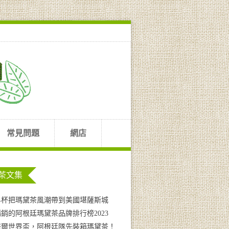
常見問題
網店
茶文集
界杯把瑪黛茶風潮帶到美國堪薩斯城
銷的阿根廷瑪黛茶品牌排行榜2023
塔爾世界盃，阿根廷隊先裝箱瑪黛茶！