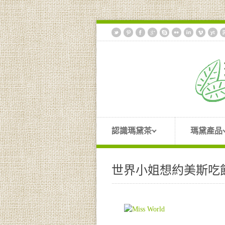
認識瑪黛茶
瑪黛產品
世界小姐想約美斯吃