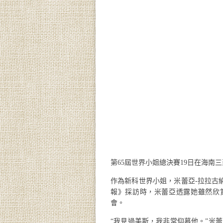
第65屆世界小姐總決賽19日在海南
作為新科世界小姐，米蕾亞-拉拉古
報》採訪時，米蕾亞透露她雖然欣
會。
“我見過美斯，我非常仰慕他。”米