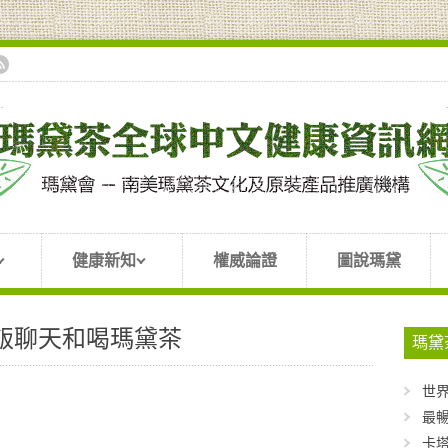
健康新知
權威論證
圖說瑪黛
飯聊天和喝瑪黛茶
瑪黛
世
最暢
卡