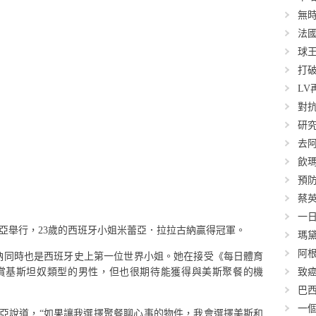
無
法
球王
打
L
對抗
研
去
飲
預
蔡
一
三亞舉行，23歲的西班牙小姐米蕾亞．拉拉古納贏得冠軍。
瑪黛
阿根
納同時也是西班牙史上第一位世界小姐。她在接受《每日體育
賞基斯坦奴類型的男性，但也很期待能獲得與美斯聚餐的機
致
巴
一
蕾亞說道，“如果讓我選擇聚餐聊心事的物件，我會選擇美斯和