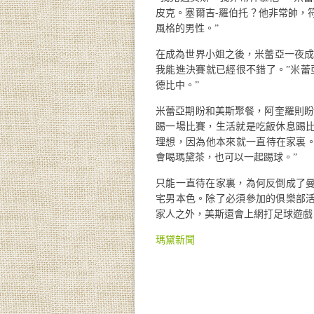
皮克。塞爾吉-羅伯托？他非常帥，
風格的男性。”
在成為世界小姐之後，米蕾亞一夜成
我能進決賽就已經很不錯了。”米蕾
德比中。”
米蕾亞期盼和美斯聚餐，阿奎羅則盼
踢一場比賽，生活就是吃飯休息踢
理想，因為他本來就一直待在家裏。
會喝瑪黛茶，也可以一起踢球。”
只能一直待在家裏，為何反倒成了
宅男本色。除了必須參加的俱樂部
家人之外，美斯還會上網打足球遊戲
瑪黛新聞