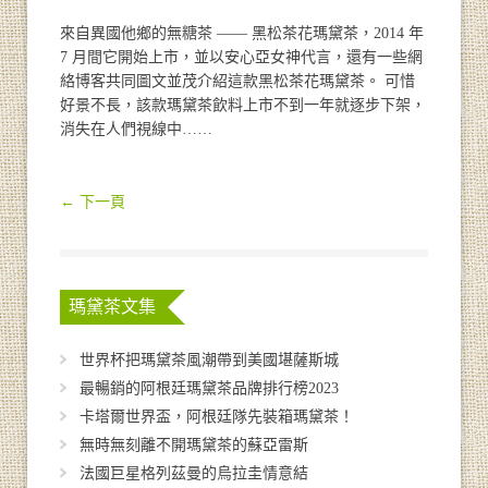
來自異國他鄉的無糖茶 —— 黑松茶花瑪黛茶，2014 年
7 月間它開始上市，並以安心亞女神代言，還有一些網
絡博客共同圖文並茂介紹這款黑松茶花瑪黛茶。 可惜
好景不長，該款瑪黛茶飲料上市不到一年就逐步下架，
消失在人們視線中……
← 下一頁
瑪黛茶文集
世界杯把瑪黛茶風潮帶到美國堪薩斯城
最暢銷的阿根廷瑪黛茶品牌排行榜2023
卡塔爾世界盃，阿根廷隊先裝箱瑪黛茶！
無時無刻離不開瑪黛茶的蘇亞雷斯
法國巨星格列茲曼的烏拉圭情意結