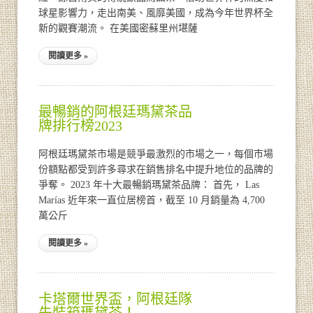
球星影響力，走出南美、風靡美國，成為今年世界杯全
新的觀賽潮流。 在美國密蘇里州堪薩
閱讀更多 »
最暢銷的阿根廷瑪黛茶品
牌排行榜2023
阿根廷瑪黛茶市場是競爭最激烈的市場之一，每個市場
份額點都受到許多尋求在銷售排名中提升地位的品牌的
爭奪。 2023 年十大最暢銷瑪黛茶品牌： 首先， Las
Marías 近年來一直位居榜首，截至 10 月銷量為 4,700
萬公斤
閱讀更多 »
卡塔爾世界盃，阿根廷隊
先裝箱瑪黛茶！