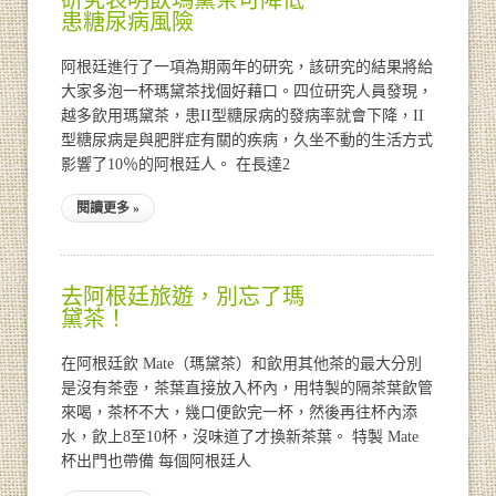
患糖尿病風險
阿根廷進行了一項為期兩年的研究，該研究的結果將給
大家多泡一杯瑪黛茶找個好藉口。四位研究人員發現，
越多飲用瑪黛茶，患II型糖尿病的發病率就會下降，II
型糖尿病是與肥胖症有關的疾病，久坐不動的生活方式
影響了10％的阿根廷人。 在長達2
閱讀更多 »
去阿根廷旅遊，別忘了瑪
黛茶！
在阿根廷飲 Mate（瑪黛茶）和飲用其他茶的最大分別
是沒有茶壺，茶葉直接放入杯內，用特製的隔茶葉飲管
來喝，茶杯不大，幾口便飲完一杯，然後再往杯內添
水，飲上8至10杯，沒味道了才換新茶葉。 特製 Mate
杯出門也帶備 每個阿根廷人