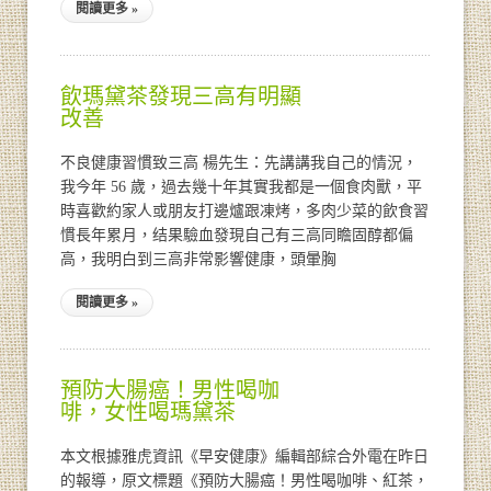
閱讀更多 »
飲瑪黛茶發現三高有明顯
改善
不良健康習慣致三高 楊先生：先講講我自己的情況，
我今年 56 歲，過去幾十年其實我都是一個食肉獸，平
時喜歡約家人或朋友打邊爐跟凍烤，多肉少菜的飲食習
慣長年累月，结果驗血發現自己有三高同瞻固醇都偏
高，我明白到三高非常影響健康，頭暈胸
閱讀更多 »
預防大腸癌！男性喝咖
啡，女性喝瑪黛茶
本文根據雅虎資訊《早安健康》編輯部綜合外電在昨日
的報導，原文標題《預防大腸癌！男性喝咖啡、紅茶，