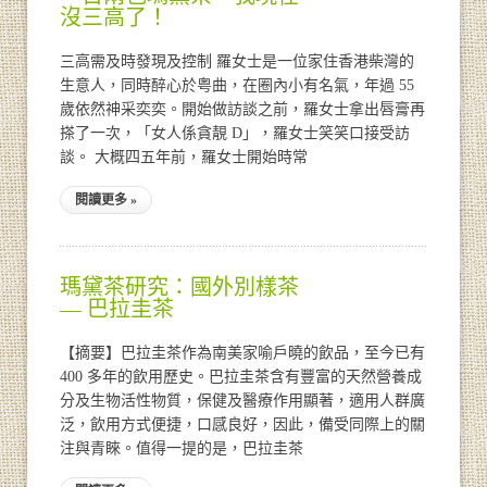
沒三高了！
三高需及時發現及控制 羅女士是一位家住香港柴灣的
生意人，同時醉心於粤曲，在圈內小有名氣，年過 55
歲依然神采奕奕。開始做訪談之前，羅女士拿出唇膏再
搽了一次，「女人係貪靚 D」，羅女士笑笑口接受訪
談。 大概四五年前，羅女士開始時常
閱讀更多 »
瑪黛茶研究：國外別樣茶
— 巴拉圭茶
【摘要】巴拉圭茶作為南美家喻戶曉的飲品，至今已有
400 多年的飲用歷史。巴拉圭茶含有豐富的天然營養成
分及生物活性物質，保健及醫療作用顯著，適用人群廣
泛，飲用方式便捷，口感良好，因此，備受同際上的關
注與青睞。值得一提的是，巴拉圭茶