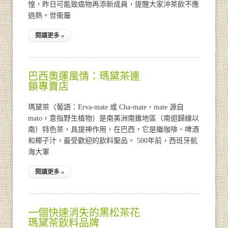
惶，昨日可能致癌物再添新成員，提醒大家沖茶飲不應
過熱。世衞屬
閱讀更多 »
巴西奧運風情：瑪黛茶連
鎖專賣店
瑪黛茶（葡語：Erva-mate 或 Cha-mate，mate 源自
mato，意指野生植物）是南美洲南錐地區（南迴歸線以
南）特色茶，具提神作用，在巴西，它是繼咖啡、啤酒
和椰子汁，最受歡迎的飲料聖品。 500年前，西班牙航
海大軍
閱讀更多 »
一個快速消失的黑松茶花
瑪黛茶飲料品牌