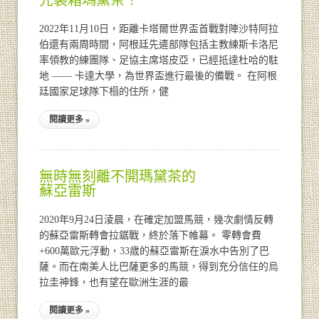
2022年11月10日，距離卡塔爾世界盃首戰對陣沙特阿拉
伯還有兩周時間，阿根廷先遣部隊包括主教練斯卡洛尼
率領教的練團隊、足協主席塔皮亞，已經抵達杜哈的駐
地 —— 卡達大學，為世界盃進行最後的備戰。 在阿根
廷國家足球隊下榻的住所，健
閱讀更多 »
無時無刻離不開瑪黛茶的
蘇亞雷斯
2020年9月24日淩晨，在確定加盟馬競，幾次劇情反轉
的蘇亞雷斯轉會拉鋸戰，終於落下帷幕。 零轉會費
+600萬歐元浮動，33歲的蘇亞雷斯在淚水中告別了巴
薩。而在南美人比巴薩更多的馬競，得到充分信任的烏
拉圭神鋒，也有望在歐洲生涯的最
閱讀更多 »