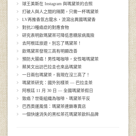
球王美斯在 Instagram 與瑪黛茶的合照
打破人與人之間的隔閡，只需一杯瑪黛茶
LV再推香氛古龍水，流瀉出異國瑪黛香
對抗23種癌症的對應食物
研究表明飲瑪黛茶可降低患糖尿病風險
去阿根廷旅遊，別忘了瑪黛茶！
飲瑪黛茶發現三高有明顯改善
預防大腸癌！男性喝咖啡，女性喝瑪黛茶
蔡英文出訪巴拉圭也來品瑪黛茶
一日兩包瑪黛茶，我現在沒三高了！
瑪黛茶研究：國外別樣茶 — 巴拉圭茶
阿根廷 11 月 30 日 — 全國瑪黛茶假日
致癌？世衛組織為咖啡、瑪黛茶平反
巴西奧運風情：瑪黛茶連鎖專賣店
一個快速消失的黑松茶花瑪黛茶飲料品牌