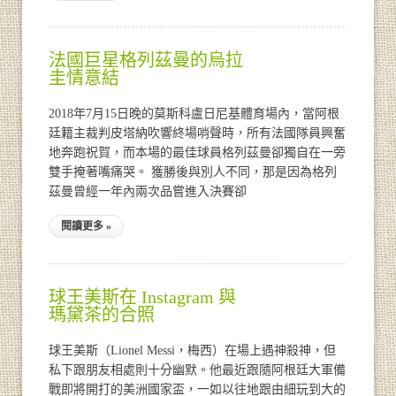
法國巨星格列茲曼的烏拉
圭情意結
2018年7月15日晚的莫斯科盧日尼基體育場內，當阿根
廷籍主裁判皮塔納吹響終場哨聲時，所有法國隊員興奮
地奔跑祝賀，而本場的最佳球員格列茲曼卻獨自在一旁
雙手掩著嘴痛哭。 獲勝後與別人不同，那是因為格列
茲曼曾經一年內兩次品嘗進入決賽卻
閱讀更多 »
球王美斯在 Instagram 與
瑪黛茶的合照
球王美斯（Lionel Messi，梅西）在場上遇神殺神，但
私下跟朋友相處則十分幽默。他最近跟隨阿根廷大軍備
戰即將開打的美洲國家盃，一如以往地跟由細玩到大的